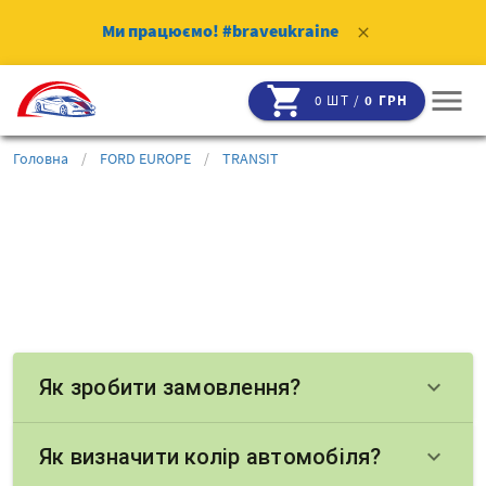
Ми працюємо!
#braveukraine
clear
shopping_cart
menu
0 ШТ /
0 ГРН
Головна
/
FORD EUROPE
/
TRANSIT
Як зробити замовлення?
keyboard_arrow_down
Як визначити колір автомобіля?
keyboard_arrow_down