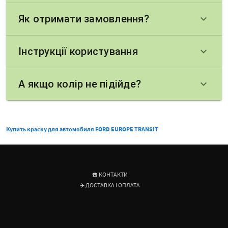
Як отримати замовлення?
keyboard_arrow_down
Інструкції користування
keyboard_arrow_down
А якщо колір не підійде?
keyboard_arrow_down
Купить краску для автомобиля FORD EUROPE TRANSIT
☎️ КОНТАКТИ
✈️ ДОСТАВКА І ОПЛАТА