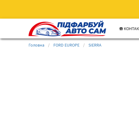
☎️ КОНТА
Головна
/
FORD EUROPE
/
SIERRA