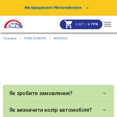
Ми працюємо!
#braveukraine
clear
shopping_cart
menu
0 ШТ /
0 ГРН
Головна
/
FORD EUROPE
/
MONDEO
Як зробити замовлення?
keyboard_arrow_down
Як визначити колір автомобіля?
keyboard_arrow_down