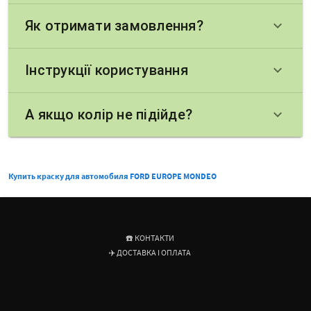
Як отримати замовлення?
keyboard_arrow_down
Інструкції користування
keyboard_arrow_down
А якщо колір не підійде?
keyboard_arrow_down
Купить краску для автомобиля FORD EUROPE MONDEO
☎️ КОНТАКТИ
✈️ ДОСТАВКА І ОПЛАТА