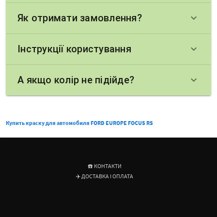
Як отримати замовлення?
keyboard_arrow_down
Інструкції користування
keyboard_arrow_down
А якщо колір не підійде?
keyboard_arrow_down
Купить краску для автомобиля FORD EUROPE FOCUS RS
☎️ КОНТАКТИ
✈️ ДОСТАВКА І ОПЛАТА