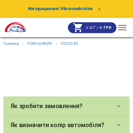
Ми працюємо!
#braveukraine
clear
shopping_cart
menu
0 ШТ /
0 ГРН
Головна
/
FORD EUROPE
/
FOCUS RS
Як зробити замовлення?
keyboard_arrow_down
Як визначити колір автомобіля?
keyboard_arrow_down