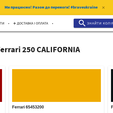
Ми працюємо!
Разом до перемоги!
#braveukraine
clear
search
.
.
КТИ
✈️ ДОСТАВКА І ОПЛАТА
ЗНАЙТИ КОЛI
errari 250 CALIFORNIA
Ferrari 65453200