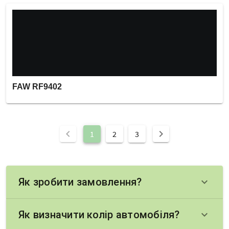
FAW RF9402
chevron_left
chevron_right
1
2
3
Як зробити замовлення?
keyboard_arrow_down
Як визначити колір автомобіля?
keyboard_arrow_down