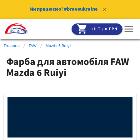
Ми працюємо!
#braveukraine
clear
shopping_cart
menu
0 ШТ /
0 ГРН
Головна
/
FAW
/
Mazda 6 Ruiyi
Фарба для автомобіля FAW
Mazda 6 Ruiyi