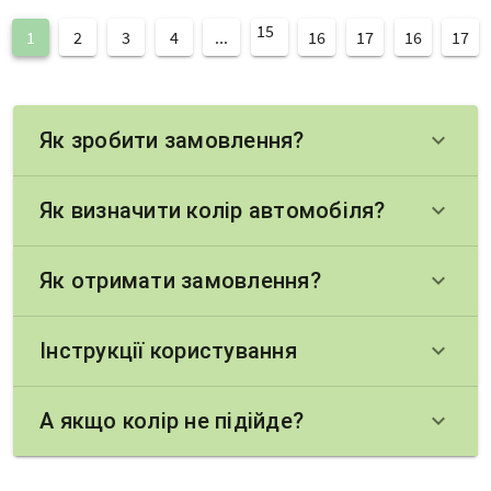
15
1
2
3
4
...
16
17
16
17
Як зробити замовлення?
keyboard_arrow_down
Як визначити колір автомобіля?
keyboard_arrow_down
Як отримати замовлення?
keyboard_arrow_down
Інструкції користування
keyboard_arrow_down
А якщо колір не підійде?
keyboard_arrow_down