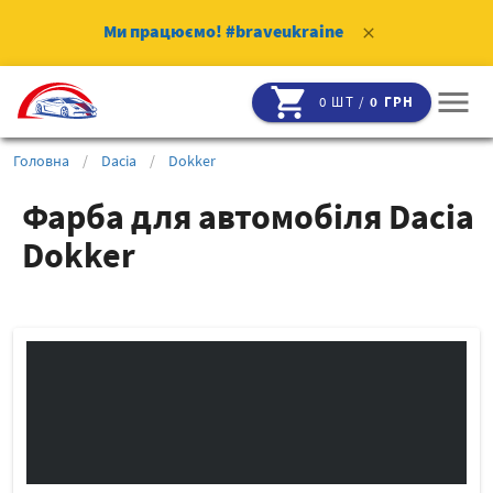
Ми працюємо!
#braveukraine
clear
shopping_cart
menu
0 ШТ /
0 ГРН
Головна
/
Dacia
/
Dokker
Фарба для автомобіля Dacia
Dokker