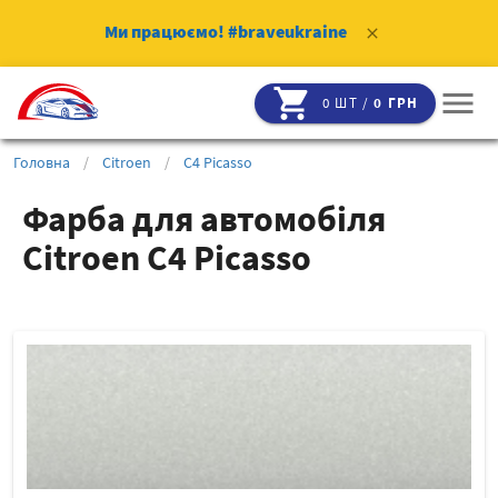
Ми працюємо!
#braveukraine
clear
shopping_cart
menu
0 ШТ /
0 ГРН
Головна
/
Citroen
/
C4 Picasso
Фарба для автомобіля
Citroen C4 Picasso