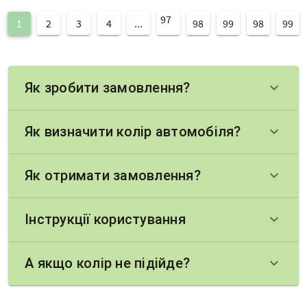
97
1
2
3
4
...
98
99
98
99
Як зробити замовлення?
keyboard_arrow_down
Як визначити колір автомобіля?
keyboard_arrow_down
Як отримати замовлення?
keyboard_arrow_down
Інструкції користування
keyboard_arrow_down
А якщо колір не підійде?
keyboard_arrow_down