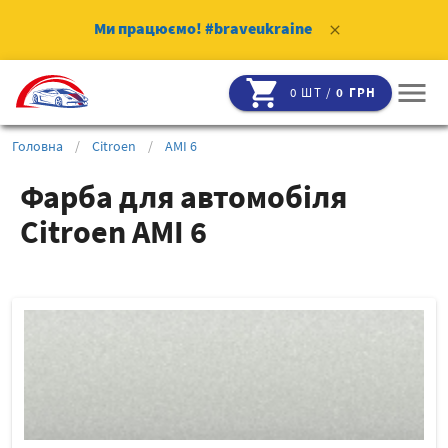
Ми працюємо!
#braveukraine
clear
shopping_cart
menu
0 ШТ /
0 ГРН
Головна
/
Citroen
/
AMI 6
Фарба для автомобіля
Citroen AMI 6