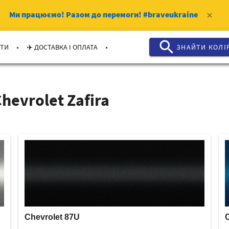
Ми працюємо!
Разом до перемоги!
#braveukraine
clear
search
.
.
КТИ
✈️ ДОСТАВКА І ОПЛАТА
ЗНАЙТИ КОЛI
hevrolet Zafira
Chevrolet 87U