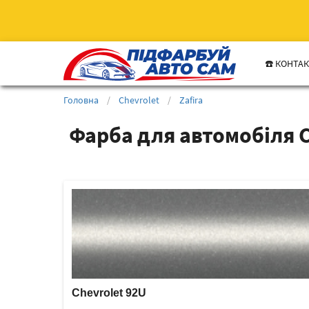
☎️ КОНТА
Головна
/
Chevrolet
/
Zafira
Фарба для автомобіля C
Chevrolet 92U