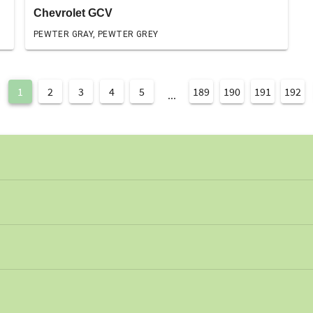
Chevrolet GCV
PEWTER GRAY, PEWTER GREY
1
2
3
4
5
189
190
191
192
...