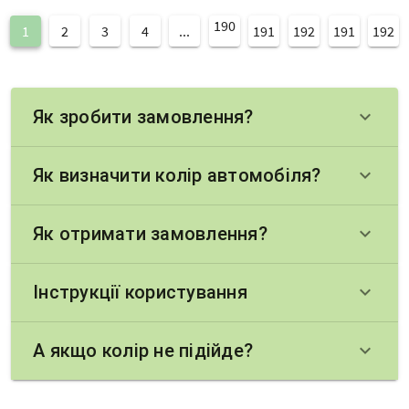
190
1
2
3
4
...
191
192
191
192
Як зробити замовлення?
keyboard_arrow_down
Як визначити колір автомобіля?
keyboard_arrow_down
Як отримати замовлення?
keyboard_arrow_down
Інструкції користування
keyboard_arrow_down
А якщо колір не підійде?
keyboard_arrow_down