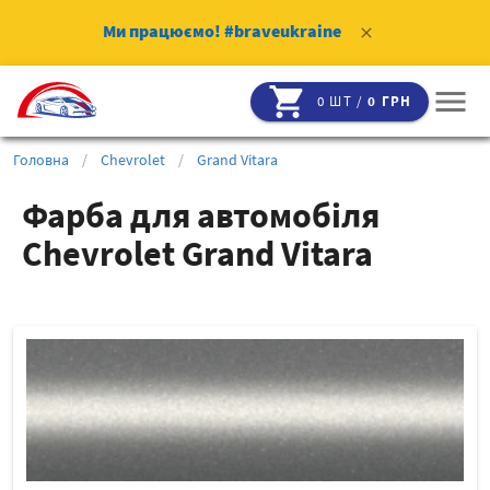
Ми працюємо!
#braveukraine
clear
shopping_cart
menu
0 ШТ /
0 ГРН
Головна
/
Chevrolet
/
Grand Vitara
Фарба для автомобіля
Chevrolet Grand Vitara