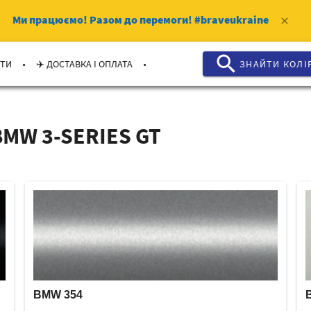
Ми працюємо!
Разом до перемоги!
#braveukraine
clear
search
.
.
КТИ
✈️ ДОСТАВКА І ОПЛАТА
ЗНАЙТИ КОЛI
BMW 3-SERIES GT
BMW 354