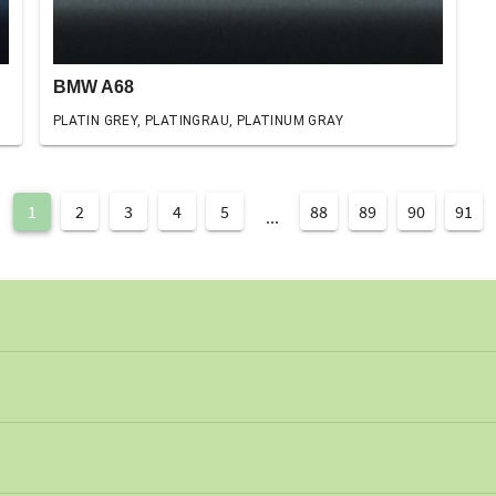
BMW A68
PLATIN GREY, PLATINGRAU, PLATINUM GRAY
1
2
3
4
5
88
89
90
91
...