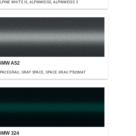
LPINE WHITE III, ALPINWEISS, ALPINWEISS 3
BMW A52
PACEGRAU, GRAY SPACE, SPACE GRAU Р’В¤MAT
BMW 324