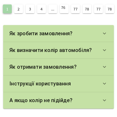
76
1
2
3
4
...
77
78
77
78
Як зробити замовлення?
keyboard_arrow_down
Як визначити колір автомобіля?
keyboard_arrow_down
Як отримати замовлення?
keyboard_arrow_down
Інструкції користування
keyboard_arrow_down
А якщо колір не підійде?
keyboard_arrow_down