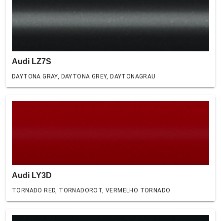
Audi LZ7S
DAYTONA GRAY, DAYTONA GREY, DAYTONAGRAU
Audi LY3D
TORNADO RED, TORNADOROT, VERMELHO TORNADO