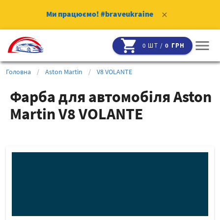
Ми працюємо!
#braveukraine
clear
shopping_cart
menu
0 ШТ /
0 ГРН
Головна
/
Aston Martin
/
V8 VOLANTE
Фарба для автомобіля Aston
Martin V8 VOLANTE