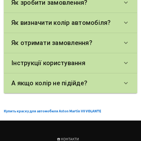
Як зробити замовлення?
keyboard_arrow_down
Як визначити колір автомобіля?
keyboard_arrow_down
Як отримати замовлення?
keyboard_arrow_down
Інструкції користування
keyboard_arrow_down
А якщо колір не підійде?
keyboard_arrow_down
Купить краску для автомобиля Aston Martin V8 VOLANTE
☎️ КОНТАКТИ