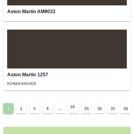
Aston Martin AM9033
Aston Martin 1257
ROMAN BRONZE
34
1
2
3
4
...
35
36
35
36