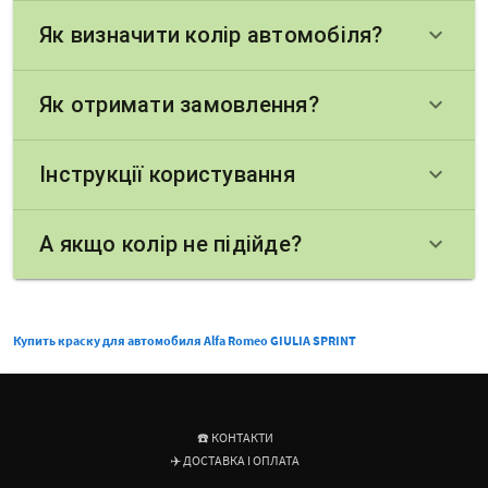
Як визначити колір автомобіля?
keyboard_arrow_down
Як отримати замовлення?
keyboard_arrow_down
Інструкції користування
keyboard_arrow_down
А якщо колір не підійде?
keyboard_arrow_down
Купить краску для автомобиля Alfa Romeo GIULIA SPRINT
☎️ КОНТАКТИ
✈️ ДОСТАВКА І ОПЛАТА