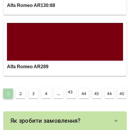
Alfa Romeo AR130:88
Alfa Romeo AR289
43
1
2
3
4
...
44
45
44
45
Як зробити замовлення?
keyboard_arrow_down