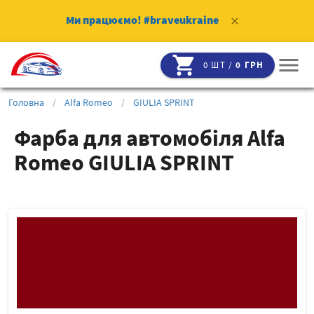
Ми працюємо!
#braveukraine
clear
shopping_cart
menu
0 ШТ /
0 ГРН
Головна
/
Alfa Romeo
/
GIULIA SPRINT
Фарба для автомобіля Alfa
Romeo GIULIA SPRINT